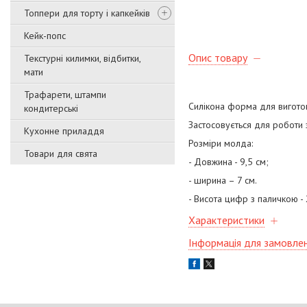
Топпери для торту і капкейків
Кейк-попс
Опис товару
Текстурні килимки, відбитки,
мати
Трафарети, штампи
Силікона форма для виготов
кондитерські
Застосовується для роботи 
Кухонне приладдя
Розміри молда:
Товари для свята
- Довжина - 9,5 см;
- ширина – 7 см.
- Висота цифр з паличкою - 
Характеристики
Інформація для замовле