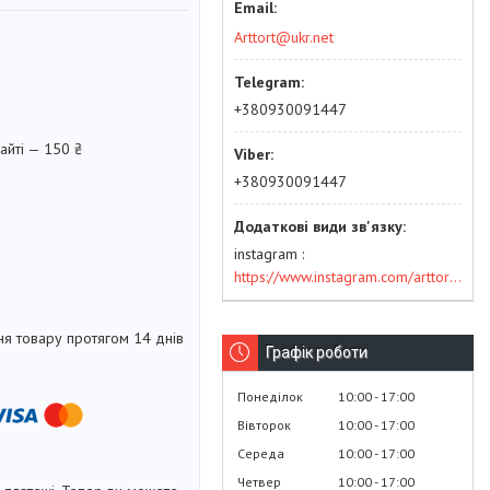
Arttort@ukr.net
+380930091447
айті — 150 ₴
+380930091447
instagram
https://www.instagram.com/arttort.com.ua/
я товару протягом 14 днів
Графік роботи
Понеділок
10:00
17:00
Вівторок
10:00
17:00
Середа
10:00
17:00
Четвер
10:00
17:00