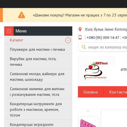
«Шановні покупці! Магазин не працює з 7 по 23 серпн
Київ, бульв. Івана Котляр
+380 (93) 009-14-47
+3
Каталог
Плунжери для мастики і печива
Вирубки для мастики, тіста,
печива
art
Силіконові молди, вайнери для
мастики, шоколаду
Силіконові килимки для випічки
Головна
Контакт
і розкачування мастики, тіста
Кондитерські інструменти для
роботи з мастикою, кремом,
тістом
Кондитерські інгредієнти