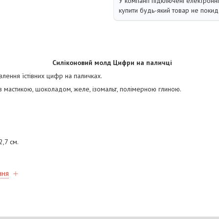
У компанії підключені електронн
купити будь-який товар не покид
Силіконовий молд Цифри на паличці
лення їстівних цифр на паличках.
з мастикою, шоколадом, желе, ізомальт, полімерною глиною.
2,7 см.
ння