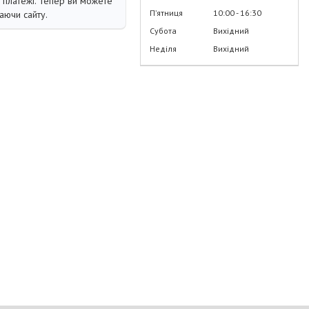
і платежі. Тепер ви можете
Пʼятниця
10:00
16:30
аючи сайту.
Субота
Вихідний
Неділя
Вихідний