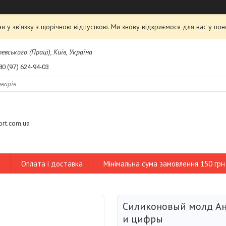
я у зв'язку з щорічною відпусткою. Ми знову відкриємося для вас у пон
евського (Праці), Київ, Україна
80 (97) 624-94-03
tort.com.ua
и
Оплата і доставка
Мінімальна сума замовлення 150 грн
Силиконовый молд Ан
и цифры