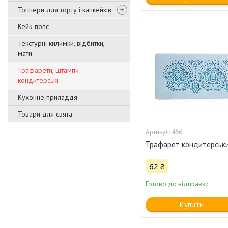
Топпери для торту і капкейків
Кейк-попс
Текстурні килимки, відбитки,
мати
Трафарети, штампи
кондитерські
Кухонне приладдя
Товари для свята
466
Трафарет кондитерськи
62 ₴
Готово до відправки
Купити