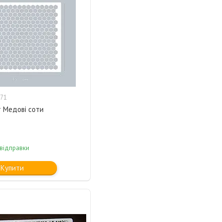
71
 Медові соти
 відправки
Купити