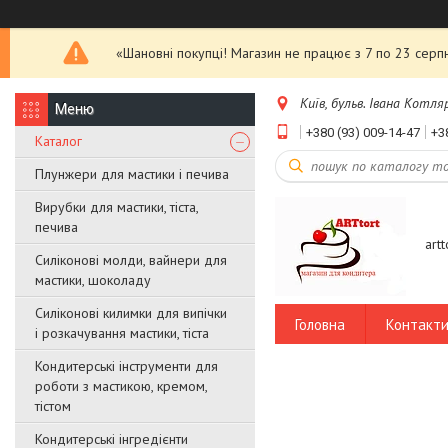
«Шановні покупці! Магазин не працює з 7 по 23 серпн
Київ, бульв. Івана Котляр
+380 (93) 009-14-47
+3
Каталог
Плунжери для мастики і печива
Вирубки для мастики, тіста,
печива
art
Силіконові молди, вайнери для
мастики, шоколаду
Силіконові килимки для випічки
Головна
Контакт
і розкачування мастики, тіста
Кондитерські інструменти для
роботи з мастикою, кремом,
тістом
Кондитерські інгредієнти