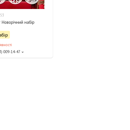
53
 Новорічний набір
абір
явності
3) 009-14-47