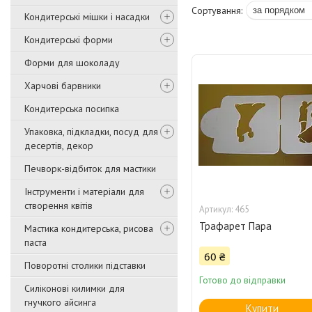
Кондитерські мішки і насадки
Кондитерські форми
Форми для шоколаду
Харчові барвники
Кондитерська посипка
Упаковка, підкладки, посуд для
десертів, декор
Печворк-відбиток для мастики
Інструменти і матеріали для
створення квітів
465
Трафарет Пара
Мастика кондитерська, рисова
паста
60 ₴
Поворотні столики підставки
Готово до відправки
Силіконові килимки для
гнучкого айсинга
Купити