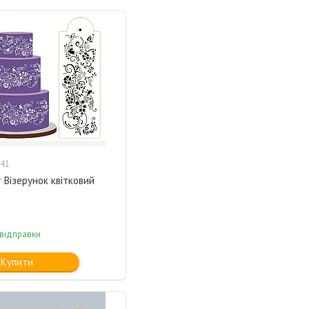
41
Візерунок квітковий
 відправки
Купити