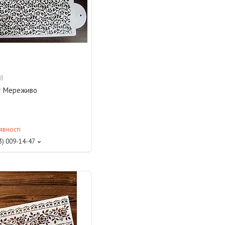
8
т Мереживо
явності
3) 009-14-47