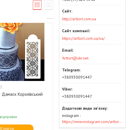
http://arttort.com.ua
https://arttort.com.ua/ua/
Arttort@ukr.net
+380930091447
3
 Дамаск Королівський
+380930091447
instagram
 відправки
https://www.instagram.com/arttort.com.ua/
Купити