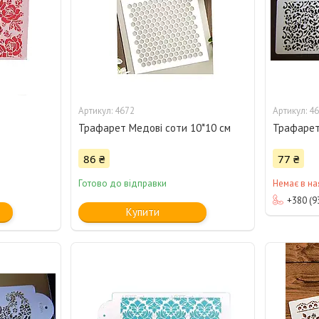
4672
46
Трафарет Медові соти 10*10 см
Трафаре
86 ₴
77 ₴
Готово до відправки
Немає в на
+380 (9
Купити