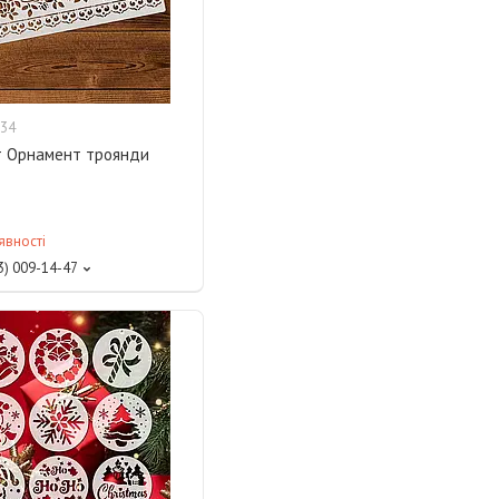
34
 Орнамент троянди
явності
3) 009-14-47