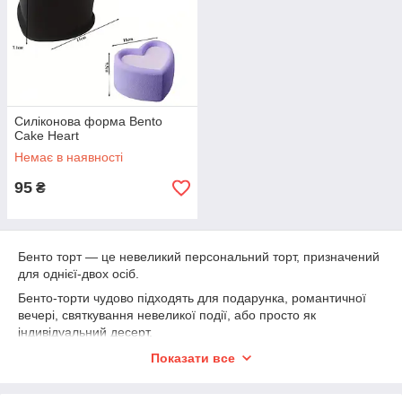
Силіконова форма Bento
Cake Heart
Немає в наявності
95
₴
Бенто торт — це невеликий персональний торт, призначений
для однієї-двох осіб.
Бенто-торти чудово підходять для подарунка, романтичної
вечері, святкування невеликої події, або просто як
індивідуальний десерт.
Декор зазвичай простий та милий, що дозволяє зробити торт
Показати все
оригінальним, наприклад, нанести на нього напис.
У нашому інтернет магазині Ви маєте можливість купити