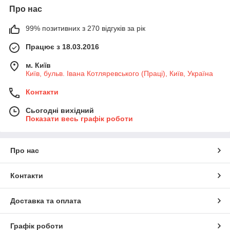
силіконові форми для випічки будь-яких розмірів і
Про нас
конфігурацій, що допоможе вам розкрити ваші кулінарні
таланти.
99% позитивних з 270 відгуків за рік
Щоб купити силіконову форму, досить просто замовити
Працює з 18.03.2016
силіконову форму через кошик або зателефонувати нам за
телефонами, вказаними на сайті.
м. Київ
Київ, бульв. Івана Котляревського (Праці), Київ, Україна
Контакти
Сьогодні вихідний
Показати весь графік роботи
Про нас
Контакти
Доставка та оплата
Графік роботи