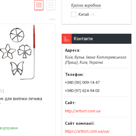
Країна виробник
Китай
3
Контакти
Київ, бульв. Івана Котляревського
(Праці), Київ, Україна
+380 (93) 009-14-47
+380 (97) 624-94-03
53
м для випічки печива
т
http://arttort.com.ua
 відправки
https://arttort.com.ua/ua/