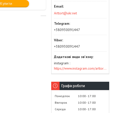
Купити
Arttort@ukr.net
+380930091447
+380930091447
instagram
https://www.instagram.com/arttort.com.ua/
Графік роботи
Понеділок
10:00
17:00
Вівторок
10:00
17:00
Середа
10:00
17:00