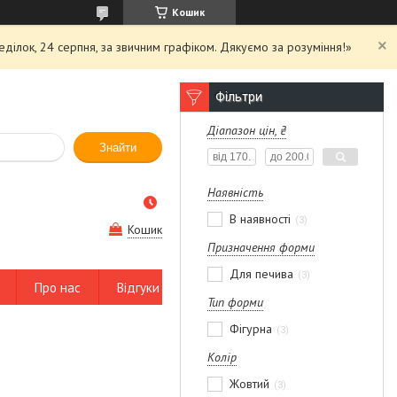
Кошик
еділок, 24 серпня, за звичним графіком. Дякуємо за розуміння!»
Фільтри
Діапазон цін, ₴
Знайти
Наявність
В наявності
3
Кошик
Призначення форми
Для печива
3
Про нас
Відгуки
Тип форми
Фігурна
3
Колір
Жовтий
3