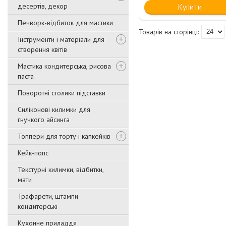
десертів, декор
Купити
Печворк-відбиток для мастики
Інструменти і матеріали для
створення квітів
Мастика кондитерська, рисова
паста
Поворотні столики підставки
Силіконові килимки для
гнучкого айсинга
Топпери для торту і капкейків
Кейк-попс
Текстурні килимки, відбитки,
мати
Трафарети, штампи
кондитерські
Кухонне приладдя