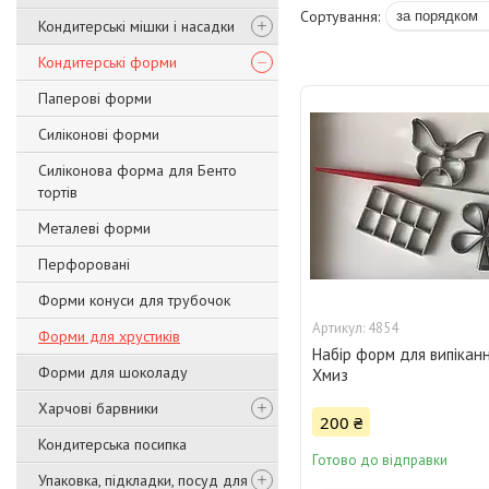
Кондитерські мішки і насадки
Кондитерські форми
Паперові форми
Силіконові форми
Силіконова форма для Бенто
тортів
Металеві форми
Перфоровані
Форми конуси для трубочок
4854
Форми для хрустиків
Набір форм для випікан
Форми для шоколаду
Хмиз
Харчові барвники
200 ₴
Кондитерська посипка
Готово до відправки
Упаковка, підкладки, посуд для