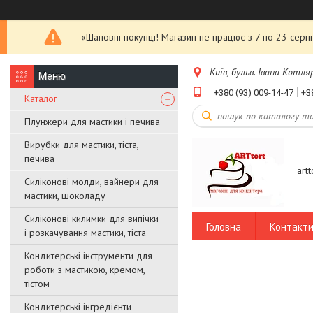
«Шановні покупці! Магазин не працює з 7 по 23 серпн
Київ, бульв. Івана Котляр
+380 (93) 009-14-47
+3
Каталог
Плунжери для мастики і печива
Вирубки для мастики, тіста,
печива
art
Силіконові молди, вайнери для
мастики, шоколаду
Силіконові килимки для випічки
Головна
Контакт
і розкачування мастики, тіста
Кондитерські інструменти для
роботи з мастикою, кремом,
тістом
Кондитерські інгредієнти