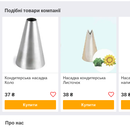
Подібні товари компанії
Кондитерська насадка
Насадка кондитерська
Наса
Коло
Листочок
напи
37
38
38
₴
₴
Купити
Купити
Про нас