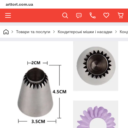
arttort.com.ua
Товари та послуги
Кондитерські мішки і насадки
Конд