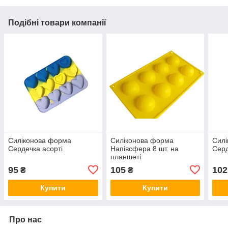
Подібні товари компанії
Силіконова форма
Силіконова форма
Сил
Сердечка асорті
Напівсфера 8 шт. на
Сер
планшеті
95
105
102
₴
₴
Купити
Купити
Про нас