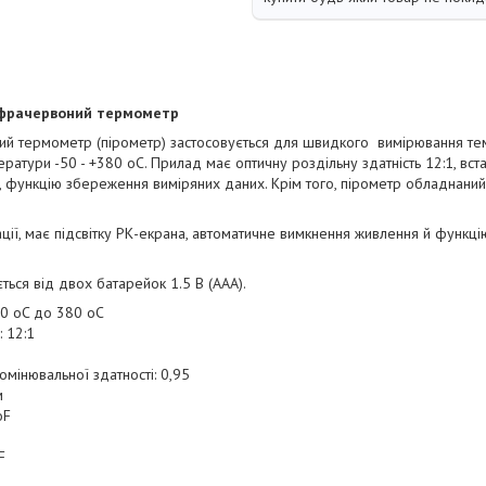
ачервоний термометр
ий термометр (пірометр) застосовується для швидкого вимірювання темп
ратури -50 - +380 oC. Прилад має оптичну роздільну здатність 12:1, вс
і, функцію збереження виміряних даних. Крім того, пірометр обладнан
ції, має підсвітку РК-екрана, автоматичне вимкнення живлення й функці
ься від двох батарейок 1.5 В (ААА).
50 oC до 380 oC
: 12:1
омінювальної здатності: 0,95
км
oF
F