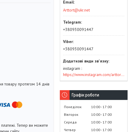
Arttort@ukr.net
+380930091447
+380930091447
instagram
https://www.instagram.com/arttort.com.ua/
я товару протягом 14 днів
Графік роботи
Понеділок
10:00
17:00
Вівторок
10:00
17:00
Середа
10:00
17:00
і платежі. Тепер ви можете
Четвер
10:00
17:00
аючи сайту.