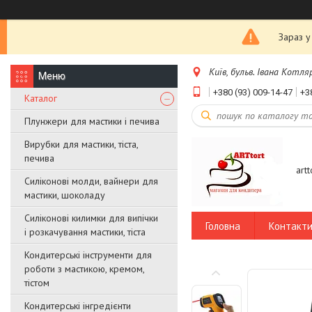
Зараз у
Київ, бульв. Івана Котляр
+380 (93) 009-14-47
+3
Каталог
Плунжери для мастики і печива
Вирубки для мастики, тіста,
печива
art
Силіконові молди, вайнери для
мастики, шоколаду
Силіконові килимки для випічки
Головна
Контакт
і розкачування мастики, тіста
Кондитерські інструменти для
роботи з мастикою, кремом,
тістом
Кондитерські інгредієнти