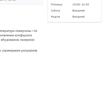
Пʼятниця
10:00
16:30
Субота
Вихідний
Неділя
Вихідний
ератури поверхонь і тіл.
тановлення коефіцієнта
ий вбудованою лазерною
ю утримування результатів