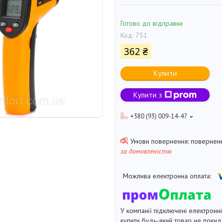
Готово до відправки
Код:
751
362 ₴
Купити
Купити з
+380 (93) 009-14-47
поверненн
за домовленістю
У компанії підключені електронн
купити будь-який товар не покид