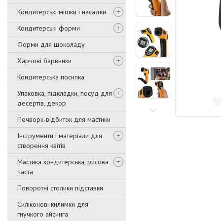
Кондитерські мішки і насадки
Кондитерські форми
Форми для шоколаду
Харчові барвники
Кондитерська посипка
Упаковка, підкладки, посуд для
десертів, декор
Печворк-відбиток для мастики
Інструменти і матеріали для
створення квітів
Мастика кондитерська, рисова
паста
Поворотні столики підставки
Силіконові килимки для
гнучкого айсинга