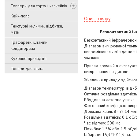
Топпери для торту і капкейків
Кейк-попс
Опис товару
Текстурні килимки, відбитки,
Безконтактний інфр
мати
Безконтактний інфрачервон
Трафарети, штампи
Діапазон вимірюваної темпе
кондитерські
випромінювальної здатност
указкою.
Кухонне приладдя
Прилад зручний в експлуата
Товари для свята
вимірювання на дисплеї.
Живлення приладу здійснюєт
Діапазон температур: від -
Оптична роздільна здатність
Вбудована лазерна указка
Фіксований коефіцієнт випр
Довжина хвилі: 8 - ⁇ 14 м
Роздільна здатність: 0.1 oC/
Час відгуку: 500 мс
Похибка: 1.5% або 1.5 oC/o
Габарити: 15,3*10*4,3 см.