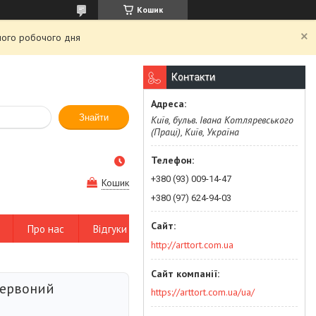
Кошик
чого робочого дня
Контакти
Знайти
Київ, бульв. Івана Котляревського
(Праці), Київ, Україна
+380 (93) 009-14-47
Кошик
+380 (97) 624-94-03
Про нас
Відгуки
http://arttort.com.ua
червоний
https://arttort.com.ua/ua/