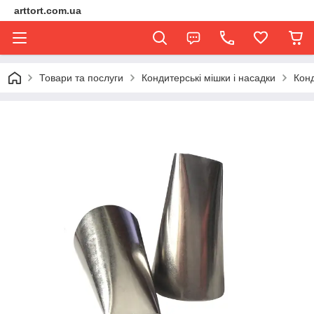
arttort.com.ua
Товари та послуги
Кондитерські мішки і насадки
Конд