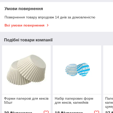
Умови повернення
Повернення товару впродовж 14 днів за домовленістю
Всі умови повернення
Подібні товари компанії
Форми паперові для кексів
Набір паперових форм
Пап
50шт
для кексів, капкейків
капк
цуке
20
18
27