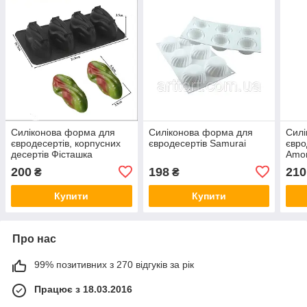
Силіконова форма для
Силіконова форма для
Силі
євродесертів, корпусних
євродесертів Samurai
євро
десертів Фісташка
Amor
200
198
210
₴
₴
Купити
Купити
Про нас
99% позитивних з 270 відгуків за рік
Працює з 18.03.2016