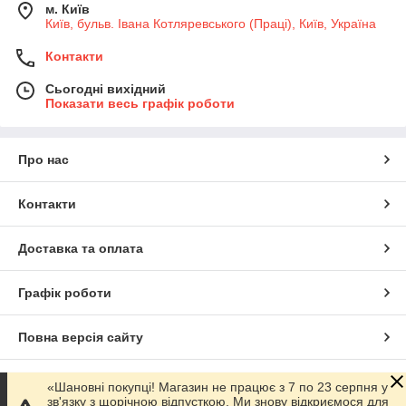
м. Київ
Київ, бульв. Івана Котляревського (Праці), Київ, Україна
Контакти
Сьогодні вихідний
Показати весь графік роботи
Про нас
Контакти
Доставка та оплата
Графік роботи
Повна версія сайту
Сайт створено на маркетплейсі
Prom.ua
«Шановні покупці! Магазин не працює з 7 по 23 серпня у
зв'язку з щорічною відпусткою. Ми знову відкриємося для