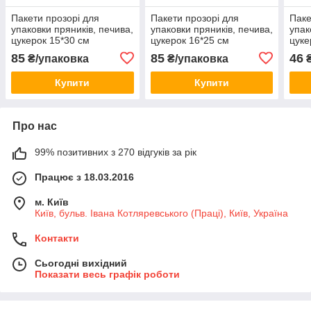
Пакети прозорі для
Пакети прозорі для
Паке
упаковки пряників, печива,
упаковки пряників, печива,
упак
цукерок 15*30 см
цукерок 16*25 см
цуке
85
85
46
₴/упаковка
₴/упаковка
₴
Купити
Купити
Про нас
99% позитивних з 270 відгуків за рік
Працює з 18.03.2016
м. Київ
Київ, бульв. Івана Котляревського (Праці), Київ, Україна
Контакти
Сьогодні вихідний
Показати весь графік роботи