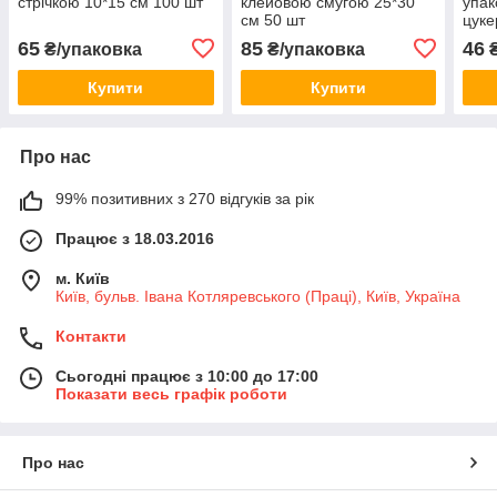
стрічкою 10*15 см 100 шт
клейовою смугою 25*30
упак
см 50 шт
цуке
65
85
46
₴/упаковка
₴/упаковка
₴
Купити
Купити
Про нас
99% позитивних з 270 відгуків за рік
Працює з 18.03.2016
м. Київ
Київ, бульв. Івана Котляревського (Праці), Київ, Україна
Контакти
Сьогодні працює з 10:00 до 17:00
Показати весь графік роботи
Про нас