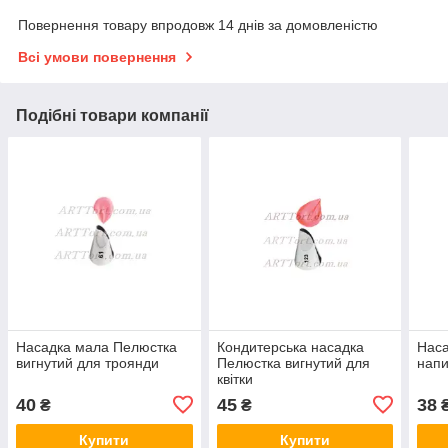
Повернення товару впродовж 14 днів за домовленістю
Всі умови повернення
Подібні товари компанії
Насадка мала Пелюстка
Кондитерська насадка
Наса
вигнутий для троянди
Пелюстка вигнутий для
напи
квітки
40
45
38
₴
₴
Купити
Купити