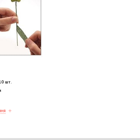
10 шт.
м
ння