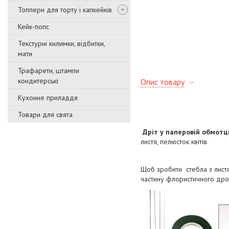
Топпери для торту і капкейків
Кейк-попс
Текстурні килимки, відбитки,
мати
Трафарети, штампи
кондитерські
Опис товару
Кухонне приладдя
Товари для свята
Дріт у паперовій обмотц
листя, пелюсток квітів.
Щоб зробити стебла з листям
частину флористичного дрот