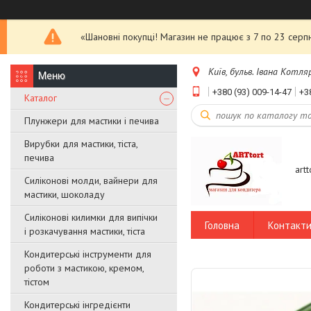
«Шановні покупці! Магазин не працює з 7 по 23 серпн
Київ, бульв. Івана Котляр
+380 (93) 009-14-47
+3
Каталог
Плунжери для мастики і печива
Вирубки для мастики, тіста,
печива
art
Силіконові молди, вайнери для
мастики, шоколаду
Силіконові килимки для випічки
Головна
Контакт
і розкачування мастики, тіста
Кондитерські інструменти для
роботи з мастикою, кремом,
тістом
Кондитерські інгредієнти