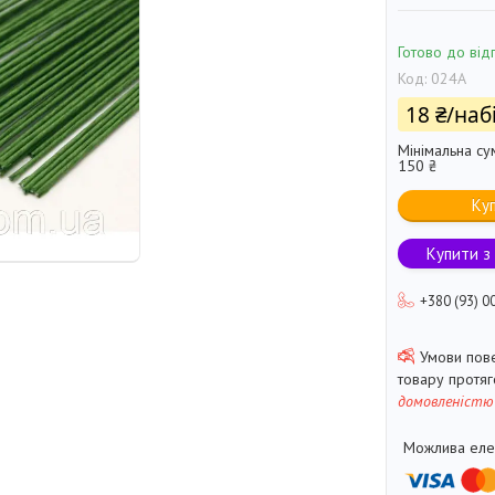
Готово до від
Код:
024А
18 ₴/наб
Мінімальна су
150 ₴
Ку
Купити з
+380 (93) 0
товару протя
домовленістю