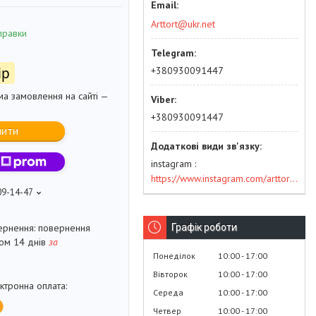
Arttort@ukr.net
правки
+380930091447
ір
ма замовлення на сайті —
+380930091447
пити
instagram
https://www.instagram.com/arttort.com.ua/
09-14-47
Графік роботи
повернення
гом 14 днів
за
Понеділок
10:00
17:00
Вівторок
10:00
17:00
Середа
10:00
17:00
Четвер
10:00
17:00