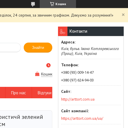
Кошик
еділок, 24 серпня, за звичним графіком. Дякуємо за розуміння!»
Контакти
Знайти
Київ, бульв. Івана Котляревського
(Праці), Київ, Україна
+380 (93) 009-14-47
Кошик
+380 (97) 624-94-03
Про нас
Відгуки
http://arttort.com.ua
ристичй зелений
https://arttort.com.ua/ua/
см