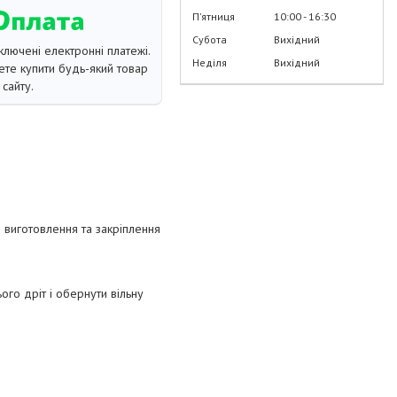
Пʼятниця
10:00
16:30
Субота
Вихідний
ключені електронні платежі.
Неділя
Вихідний
те купити будь-який товар
сайту.
 виготовлення та закріплення
ого дріт і обернути вільну