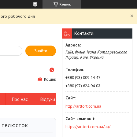
Кошик
чого робочого дня
Контакти
Знайти
Київ, бульв. Івана Котляревського
(Праці), Київ, Україна
+380 (93) 009-14-47
Кошик
+380 (97) 624-94-03
Про нас
Відгуки
http://arttort.com.ua
 пелюсток
https://arttort.com.ua/ua/