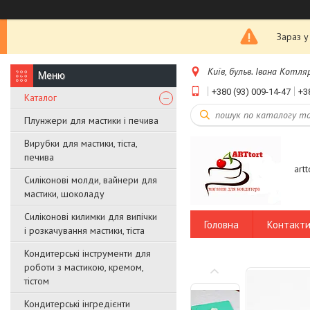
Зараз у
Київ, бульв. Івана Котляр
+380 (93) 009-14-47
+3
Каталог
Плунжери для мастики і печива
Вирубки для мастики, тіста,
печива
art
Силіконові молди, вайнери для
мастики, шоколаду
Силіконові килимки для випічки
Головна
Контакт
і розкачування мастики, тіста
Кондитерські інструменти для
роботи з мастикою, кремом,
тістом
Кондитерські інгредієнти