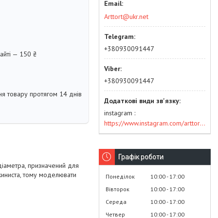
Arttort@ukr.net
+380930091447
айті — 150 ₴
+380930091447
я товару протягом 14 днів
instagram
https://www.instagram.com/arttort.com.ua/
Графік роботи
 діаметра, призначений для
ужиниста, тому моделювати
Понеділок
10:00
17:00
Вівторок
10:00
17:00
Середа
10:00
17:00
Четвер
10:00
17:00