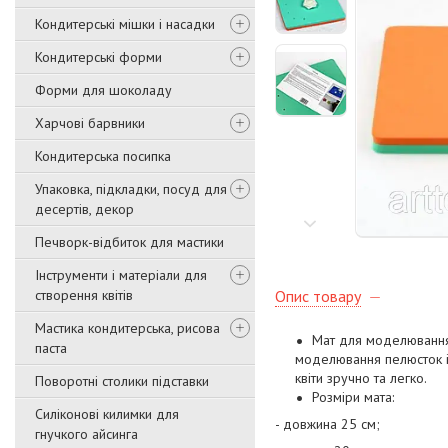
Кондитерські мішки і насадки
Кондитерські форми
Форми для шоколаду
Харчові барвники
Кондитерська посипка
Упаковка, підкладки, посуд для
десертів, декор
Печворк-відбиток для мастики
Інструменти і матеріали для
створення квітів
Опис товару
Мастика кондитерська, рисова
Мат для моделюванн
паста
моделювання пелюсток і 
квіти зручно та легко.
Поворотні столики підставки
Розміри
мата:
Силіконові килимки для
- довжина 25 см;
гнучкого айсинга