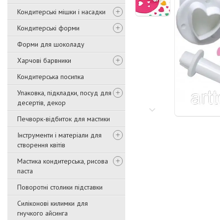
Кондитерські мішки і насадки
Кондитерські форми
Форми для шоколаду
Харчові барвники
Кондитерська посипка
Упаковка, підкладки, посуд для
десертів, декор
Печворк-відбиток для мастики
Інструменти і матеріали для
створення квітів
Мастика кондитерська, рисова
паста
Поворотні столики підставки
Силіконові килимки для
гнучкого айсинга