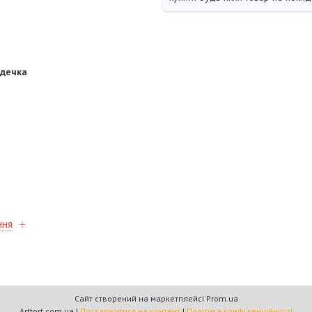
рдечка
ння
Сайт створений на маркетплейсі
Prom.ua
Arttort.com.ua |
Поскаржитися на контент
|
Політика конфіденційності