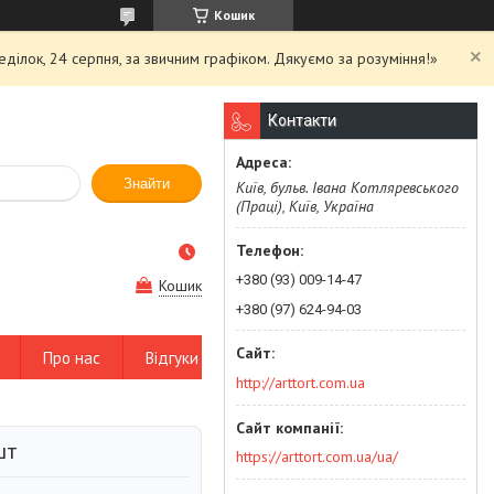
Кошик
еділок, 24 серпня, за звичним графіком. Дякуємо за розуміння!»
Контакти
Знайти
Київ, бульв. Івана Котляревського
(Праці), Київ, Україна
+380 (93) 009-14-47
Кошик
+380 (97) 624-94-03
Про нас
Відгуки
http://arttort.com.ua
шт
https://arttort.com.ua/ua/