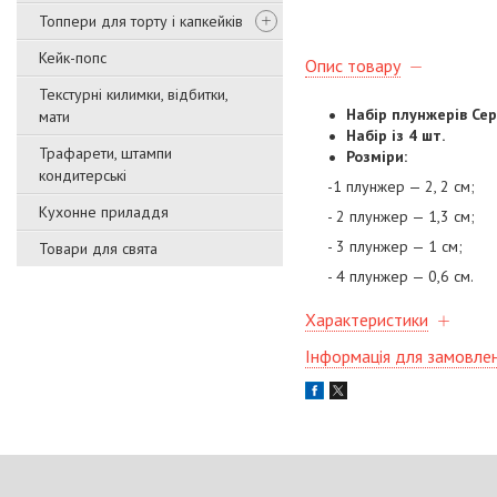
Топпери для торту і капкейків
Кейк-попс
Опис товару
Текстурні килимки, відбитки,
Набір плунжерів Се
мати
Набір із 4 шт.
Трафарети, штампи
Розміри:
кондитерські
-1 плунжер — 2, 2 см;
Кухонне приладдя
- 2 плунжер — 1,3 см;
- 3 плунжер — 1 см;
Товари для свята
- 4 плунжер — 0,6 см.
Характеристики
Інформація для замовле