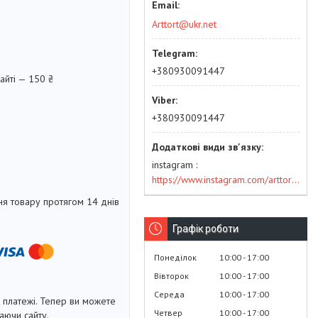
Arttort@ukr.net
+380930091447
айті — 150 ₴
+380930091447
instagram
https://www.instagram.com/arttort.com.ua/
я товару протягом 14 днів
Графік роботи
Понеділок
10:00
17:00
Вівторок
10:00
17:00
Середа
10:00
17:00
і платежі. Тепер ви можете
Четвер
10:00
17:00
аючи сайту.