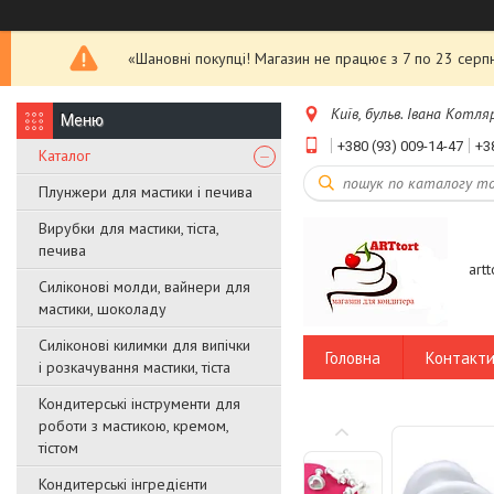
«Шановні покупці! Магазин не працює з 7 по 23 серпн
Київ, бульв. Івана Котляр
+380 (93) 009-14-47
+3
Каталог
Плунжери для мастики і печива
Вирубки для мастики, тіста,
печива
art
Силіконові молди, вайнери для
мастики, шоколаду
Силіконові килимки для випічки
Головна
Контакт
і розкачування мастики, тіста
Кондитерські інструменти для
роботи з мастикою, кремом,
тістом
Кондитерські інгредієнти