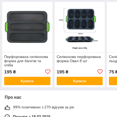
Перфорована силіконова
Силіконова перфорована
Силі
форма для багетів та
форма Овал 8 шт
льод
хліба
195
195
75
₴
₴
Купити
Купити
Про нас
99% позитивних з 270 відгуків за рік
Працює з 18.03.2016