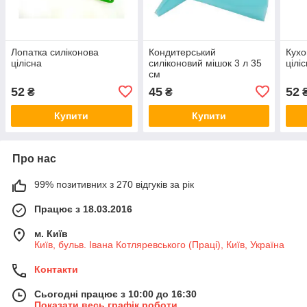
Лопатка силіконова
Кондитерський
Кухо
цілісна
силіконовий мішок 3 л 35
цілі
см
52
45
52
₴
₴
Купити
Купити
Про нас
99% позитивних з 270 відгуків за рік
Працює з 18.03.2016
м. Київ
Київ, бульв. Івана Котляревського (Праці), Київ, Україна
Контакти
Сьогодні працює з 10:00 до 16:30
Показати весь графік роботи