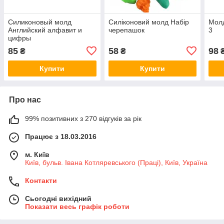
Силиконовый молд
Силіконовий молд Набір
Молд
Английский алфавит и
черепашок
3
цифры
85
58
98
₴
₴
Купити
Купити
Про нас
99% позитивних з 270 відгуків за рік
Працює з 18.03.2016
м. Київ
Київ, бульв. Івана Котляревського (Праці), Київ, Україна
Контакти
Сьогодні вихідний
Показати весь графік роботи