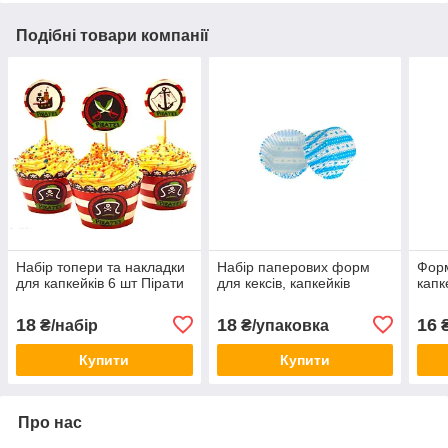
Подібні товари компанії
Набір топери та накладки
Набір паперових форм
Фор
для капкейків 6 шт Пірати
для кексів, капкейків
капк
18
18
16
₴/набір
₴/упаковка
₴
Купити
Купити
Про нас