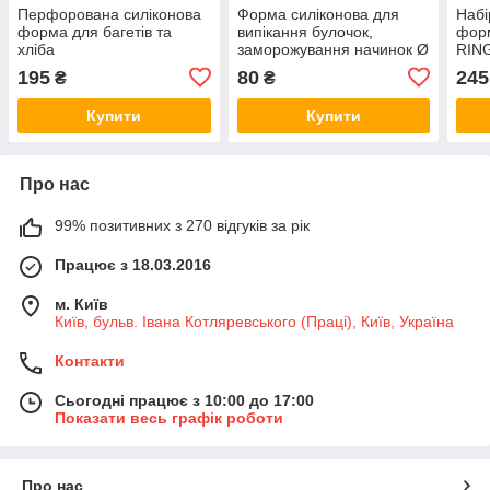
Перфорована силіконова
Форма силіконова для
Наб
форма для багетів та
випікання булочок,
фор
хліба
заморожування начинок Ø
RING
16 см
195
80
245
₴
₴
Купити
Купити
Про нас
99% позитивних з 270 відгуків за рік
Працює з 18.03.2016
м. Київ
Київ, бульв. Івана Котляревського (Праці), Київ, Україна
Контакти
Сьогодні працює з 10:00 до 17:00
Показати весь графік роботи
Про нас