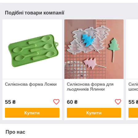
Подібні товари компанії
Силіконова форма Ложки
Силіконова форма для
Силі
льодяників Ялинки
шоко
55
60
55
₴
₴
Купити
Купити
Про нас