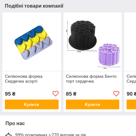
Подібні товари компанії
Силіконова форма
Силіконова форма Бенто
Сил
Сердечка асорті
торт сердечка
Серд
95
85
90
₴
₴
Купити
Купити
Про нас
99% позитивних з 270 відгуків за рік