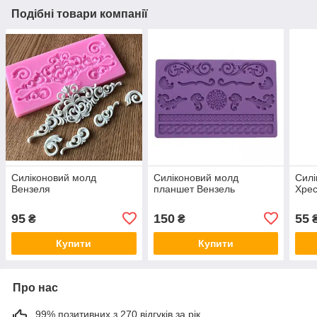
Подібні товари компанії
Силіконовий молд
Силіконовий молд
Силі
Вензеля
планшет Вензель
Хрес
95
150
55
₴
₴
Купити
Купити
Про нас
99% позитивних з 270 відгуків за рік