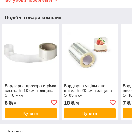
Всі умови повернення
Подібні товари компанії
Бордюрна прозора стрічка
Бордюрна ущільнена
Борд
висота h=10 см, товщина
плівка h=20 см, толщина
висо
S=40 мкм
S=83 мкм
S=4
8
18
7
₴/м
₴/м
₴/
Купити
Купити
Про нас