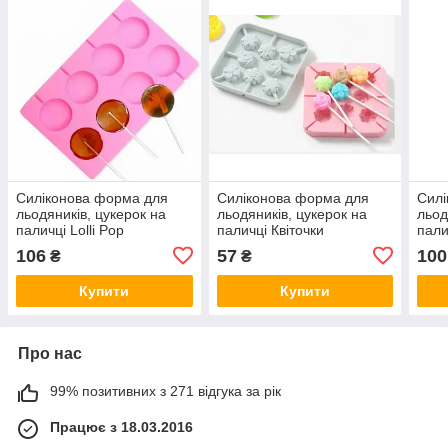
Силіконова форма для
Силіконова форма для
Силі
льодяників, цукерок на
льодяників, цукерок на
льод
паличці Lolli Pop
паличці Квіточки
пали
106
57
100
₴
₴
Купити
Купити
Про нас
99% позитивних з 271 відгука за рік
Працює з 18.03.2016