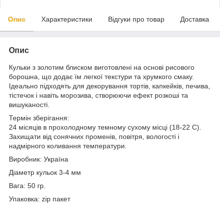
Опис
Характеристики
Відгуки про товар
Доставка
Опис
Кульки з золотим блиском виготовлені на основі рисового
борошна, що додає їм легкої текстури та хрумкого смаку.
Ідеально підходять для декорування тортів, капкейків, печива,
тістечок і навіть морозива, створюючи ефект розкоші та
вишуканості.
Термін зберігання:
24 місяців в прохолодному темному сухому місці (18-22 С).
Захищати від сонячних променів, повітря, вологості і
надмірного коливання температури.
Виробник: Україна
Діаметр кульок 3-4 мм
Вага: 50 гр.
Упаковка: zip пакет