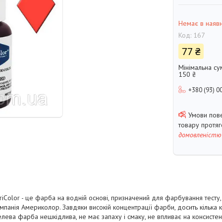
Немає в наявн
Код:
167
77 ₴
Мінімальна су
150 ₴
+380 (93) 0
товару протя
домовленістю
iColor
- це фарба на водній основі, призначений для фарбування тесту, 
мпанія Америколор. Завдяки високій концентрації фарби, досить кілька 
Гелева фарба нешкідлива, не має запаху і смаку, не впливає на консисте