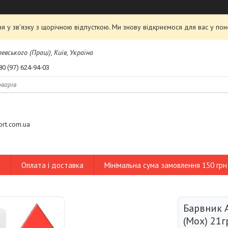
я у зв'язку з щорічною відпусткою. Ми знову відкриємося для вас у пон
евського (Праці), Київ, Україна
80 (97) 624-94-03
tort.com.ua
и
Оплата і доставка
Мінімальна сума замовлення 150 грн
Барвник 
(Мох) 21г