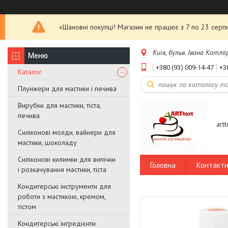
«Шановні покупці! Магазин не працює з 7 по 23 серпн
Київ, бульв. Івана Котляр
+380 (93) 009-14-47
+3
Каталог
Плунжери для мастики і печива
Вирубки для мастики, тіста,
печива
art
Силіконові молди, вайнери для
мастики, шоколаду
Силіконові килимки для випічки
Головна
Контакт
і розкачування мастики, тіста
Кондитерські інструменти для
роботи з мастикою, кремом,
тістом
Кондитерські інгредієнти