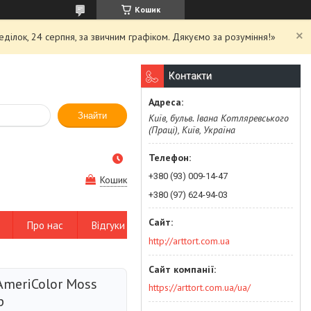
Кошик
еділок, 24 серпня, за звичним графіком. Дякуємо за розуміння!»
Контакти
Знайти
Київ, бульв. Івана Котляревського
(Праці), Київ, Україна
+380 (93) 009-14-47
Кошик
+380 (97) 624-94-03
Про нас
Відгуки
http://arttort.com.ua
AmeriColor Moss
https://arttort.com.ua/ua/
р