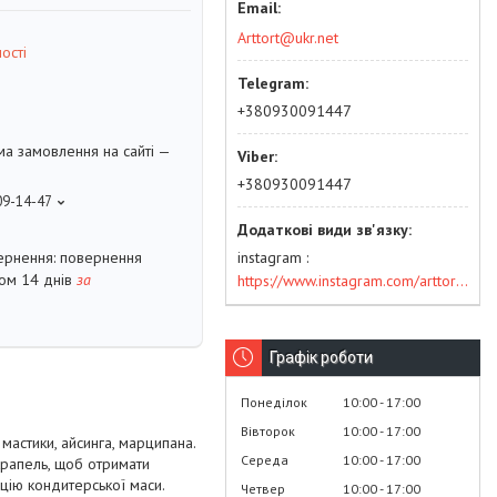
Arttort@ukr.net
ості
+380930091447
ма замовлення на сайті —
+380930091447
09-14-47
instagram
повернення
гом 14 днів
за
https://www.instagram.com/arttort.com.ua/
Графік роботи
Понеділок
10:00
17:00
Вівторок
10:00
17:00
мастики, айсинга, марципана.
Середа
10:00
17:00
крапель, щоб отримати
нцію кондитерської маси.
Четвер
10:00
17:00