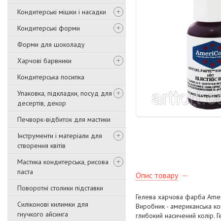
Кондитерські мішки і насадки
Кондитерські форми
Форми для шоколаду
Харчові барвники
Кондитерська посипка
Упаковка, підкладки, посуд для
десертів, декор
Печворк-відбиток для мастики
Інструменти і матеріали для
створення квітів
Мастика кондитерська, рисова
паста
Опис товару
Поворотні столики підставки
Гелева харчова фарба
Amer
Силіконові килимки для
Виробник - американська ко
гнучкого айсинга
глибокий насичений колір. 