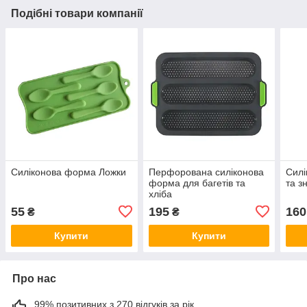
Подібні товари компанії
Силіконова форма Ложки
Перфорована силіконова
Сил
форма для багетів та
та з
хліба
55
195
160
₴
₴
Купити
Купити
Про нас
99% позитивних з 270 відгуків за рік