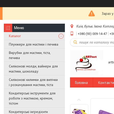
Зараз у
Київ, бульв. Івана Котляр
+380 (93) 009-14-47
+3
Каталог
Плунжери для мастики і печива
Вирубки для мастики, тіста,
печива
art
Силіконові молди, вайнери для
мастики, шоколаду
Силіконові килимки для випічки
Головна
Контакт
і розкачування мастики, тіста
Кондитерські інструменти для
роботи з мастикою, кремом,
тістом
Кондитерські інгредієнти