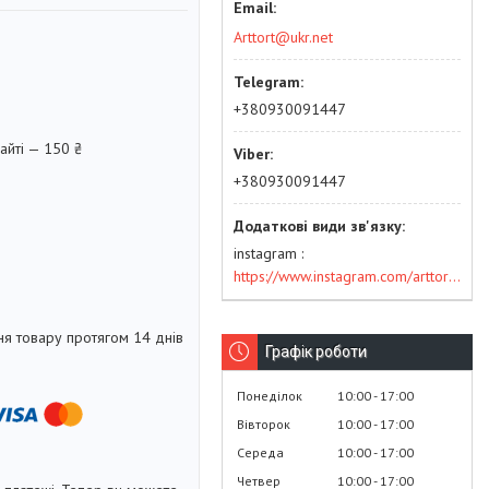
Arttort@ukr.net
+380930091447
айті — 150 ₴
+380930091447
instagram
https://www.instagram.com/arttort.com.ua/
я товару протягом 14 днів
Графік роботи
Понеділок
10:00
17:00
Вівторок
10:00
17:00
Середа
10:00
17:00
Четвер
10:00
17:00