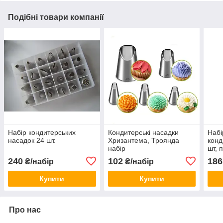
Подібні товари компанії
Набір кондитерських
Кондитерські насадки
Набі
насадок 24 шт.
Хризантема, Троянда
конд
набір
шт, 
конд
240
102
186
₴/набір
₴/набір
Купити
Купити
Про нас