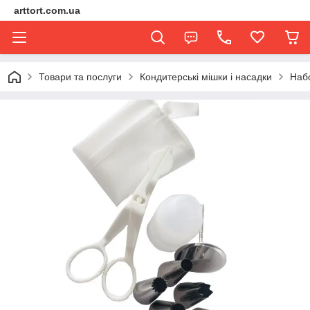
arttort.com.ua
Товари та послуги
Кондитерські мішки і насадки
Наб