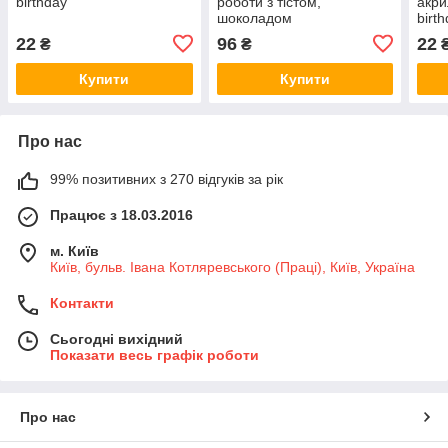
birthday"
роботи з тістом,
акри
шоколадом
birt
22
96
22
₴
₴
Купити
Купити
Про нас
99% позитивних з 270 відгуків за рік
Працює з 18.03.2016
м. Київ
Київ, бульв. Івана Котляревського (Праці), Київ, Україна
Контакти
Сьогодні вихідний
Показати весь графік роботи
Про нас